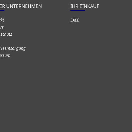
ER UNTERNEHMEN
IHR EINKAUF
akt
SALE
rt
schutz
rieentsorgung
essum