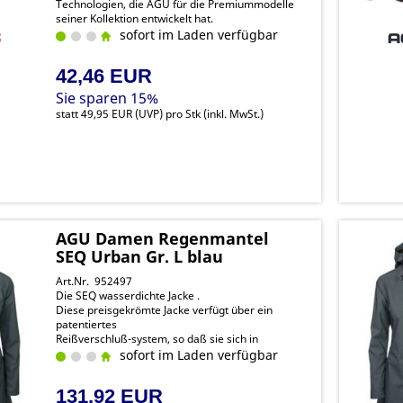
Technologien, die AGU für die Premiummodelle
seiner Kollektion entwickelt hat.
sofort im Laden verfügbar
42,46 EUR
Sie sparen 15%
statt
49,95 EUR
(
UVP
) pro Stk (inkl. MwSt.)
AGU Damen Regenmantel
SEQ Urban Gr. L blau
Art.Nr. 952497
Die SEQ wasserdichte Jacke .
Diese preisgekrömte Jacke verfügt über ein
patentiertes
Reißverschluß-system, so daß sie sich in
Sekundenschnelle von
sofort im Laden verfügbar
einer Jacke in einen Poncho verwandeln lässt.
131,92 EUR