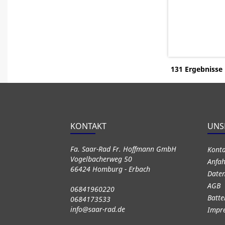
131 Ergebnisse
KONTAKT
UNS
Fa. Saar-Rad Fr. Hoffmann GmbH
Kont
Vogelbacherweg 50
Anfah
66424 Homburg - Erbach
Daten
AGB
06841960220
Batte
0684173533
info@saar-rad.de
Impr