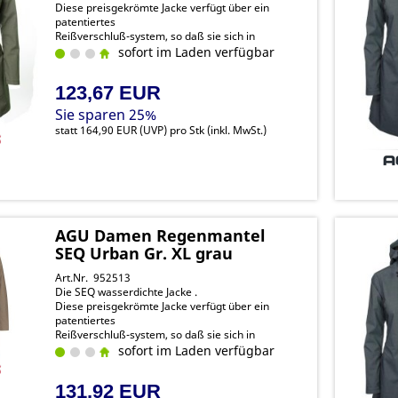
Diese preisgekrömte Jacke verfügt über ein
patentiertes
Reißverschluß-system, so daß sie sich in
Sekundenschnelle von
sofort im Laden verfügbar
einer Jacke in einen Poncho verwandeln lässt.
123,67 EUR
Sie sparen 25%
statt
164,90 EUR
(
UVP
) pro Stk (inkl. MwSt.)
AGU Damen Regenmantel
SEQ Urban Gr. XL grau
Art.Nr. 952513
Die SEQ wasserdichte Jacke .
Diese preisgekrömte Jacke verfügt über ein
patentiertes
Reißverschluß-system, so daß sie sich in
Sekundenschnelle von
sofort im Laden verfügbar
einer Jacke in einen Poncho verwandeln lässt.
131,92 EUR