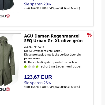
Sie sparen 20%
statt
164,90 EUR
(
UVP
) pro Stk (inkl. MwSt.)
AGU Damen Regenmantel
SEQ Urban Gr. XL olive grün
Art.Nr. 952493
Die SEQ wasserdichte Jacke .
Diese preisgekrömte Jacke verfügt über ein
patentiertes
Reißverschluß-system, so daß sie sich in
Sekundenschnelle von
sofort im Laden verfügbar
einer Jacke in einen Poncho verwandeln lässt.
123,67 EUR
Sie sparen 25%
statt
164,90 EUR
(
UVP
) pro Stk (inkl. MwSt.)