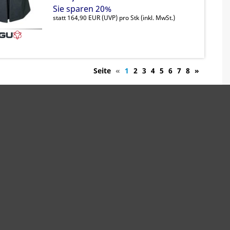
Sie sparen 20%
statt
164,90 EUR
(
UVP
) pro Stk (inkl. MwSt.)
Seite
«
1
2
3
4
5
6
7
8
»