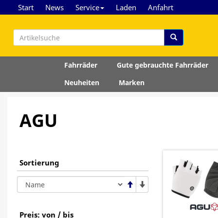
Start
News
Service
Laden
Anfahrt
Fahrräder
Gute gebrauchte Fahrräder
Neuheiten
Marken
AGU
Sortierung
Preis: von / bis