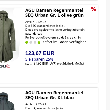
AGU Damen Regenmantel
SEQ Urban Gr. L olive grün
Art.Nr. 952492
Die SEQ wasserdichte Jacke .
Diese preisgekrömte Jacke verfügt über ein
patentiertes
Reißverschluß-system, so daß sie sich in
Sekundenschnelle von
sofort im Laden verfügbar
einer Jacke in einen Poncho verwandeln lässt.
123,67 EUR
Sie sparen 25%
statt
164,90 EUR
(
UVP
) pro Stk (inkl. MwSt.)
AGU Damen Regenmantel
SEQ Urban Gr. XL blau
Art.Nr. 952498
Die SEQ wasserdichte Jacke .