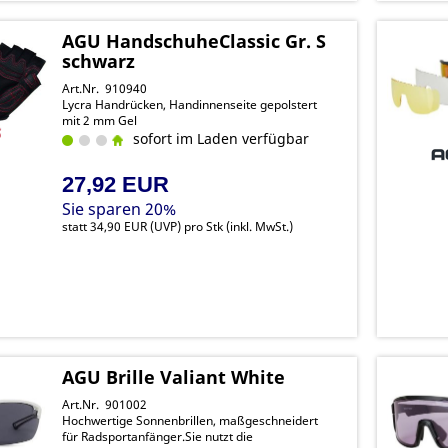
AGU HandschuheClassic Gr. S
schwarz
Art.Nr. 910940
Lycra Handrücken, Handinnenseite gepolstert
mit 2 mm Gel
sofort im Laden verfügbar
27,92 EUR
Sie sparen 20%
statt
34,90 EUR
(
UVP
) pro Stk (inkl. MwSt.)
AGU Brille Valiant White
Art.Nr. 901002
Hochwertige Sonnenbrillen, maßgeschneidert
für Radsportanfänger.Sie nutzt die