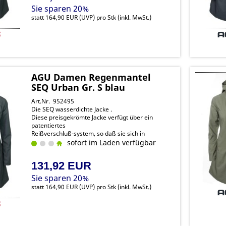
Sie sparen 20%
statt
164,90 EUR
(
UVP
) pro Stk (inkl. MwSt.)
AGU Damen Regenmantel
SEQ Urban Gr. S blau
Art.Nr. 952495
Die SEQ wasserdichte Jacke .
Diese preisgekrömte Jacke verfügt über ein
patentiertes
Reißverschluß-system, so daß sie sich in
Sekundenschnelle von
sofort im Laden verfügbar
einer Jacke in einen Poncho verwandeln lässt.
131,92 EUR
Sie sparen 20%
statt
164,90 EUR
(
UVP
) pro Stk (inkl. MwSt.)