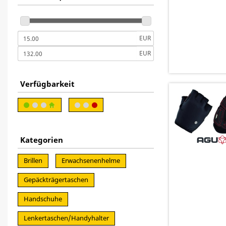
EUR
EUR
Verfügbarkeit
Kategorien
Brillen
Erwachsenenhelme
Gepäckträgertaschen
Handschuhe
Lenkertaschen/Handyhalter