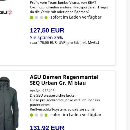
Profis vom Team Jumbo-Visma, von BEAT
Cycling und vielen anderen Radsportlern! Trägst
du die Verve mit oder ohne Rahmen?
sofort im Laden verfügbar
127,50 EUR
Sie sparen 25%
statt
170,00 EUR
(
UVP
) pro Stk (inkl. MwSt.)
AGU Damen Regenmantel
SEQ Urban Gr. M blau
Art.Nr. 952496
Die SEQ wasserdichte Jacke .
Diese preisgekrömte Jacke verfügt über ein
patentiertes
Reißverschluß-system, so daß sie sich in
Sekundenschnelle von
sofort im Laden verfügbar
einer Jacke in einen Poncho verwandeln lässt.
131,92 EUR