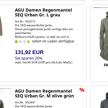
AGU Damen Regenmantel
SEQ Urban Gr. L grau
Art.Nr. 952512
Die SEQ wasserdichte Jacke .
Diese preisgekrömte Jacke verfügt über ein
patentiertes
Reißverschluß-system, so daß sie sich in
Sekundenschnelle von
sofort im Laden verfügbar
einer Jacke in einen Poncho verwandeln lässt.
131,92 EUR
Sie sparen 20%
statt
164,90 EUR
(
UVP
) pro Stk (inkl. MwSt.)
AGU Damen Regenmantel
SEQ Urban Gr. M olive grün
Art.Nr. 952491
Die SEQ wasserdichte Jacke .