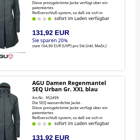
Diese preisgekrömte Jacke verfügt über ein
patentiertes
Reißverschluß-system, so daß sie sich in
Sekundenschnelle von
sofort im Laden verfügbar
einer Jacke in einen Poncho verwandeln lässt.
131,92 EUR
Sie sparen 20%
statt
164,90 EUR
(
UVP
) pro Stk (inkl. MwSt.)
AGU Damen Regenmantel
SEQ Urban Gr. XXL blau
Art.Nr. 952499
Die SEQ wasserdichte Jacke .
Diese preisgekrömte Jacke verfügt über ein
patentiertes
Reißverschluß-system, so daß sie sich in
Sekundenschnelle von
sofort im Laden verfügbar
einer Jacke in einen Poncho verwandeln lässt.
131,92 EUR