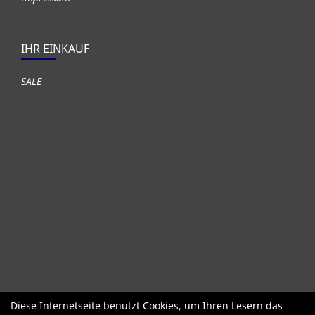
IHR EINKAUF
SALE
Diese Internetseite benutzt Cookies, um Ihren Lesern das
Fahrräder
Gute gebrauchte Fahrräder
Roller + Laufräder