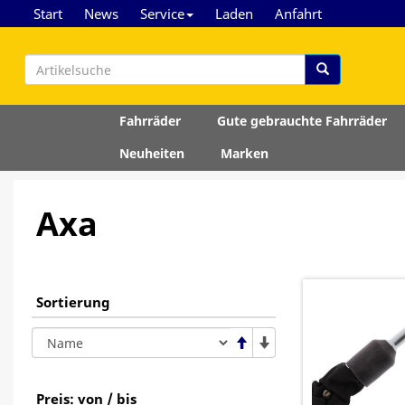
Start
News
Service
Laden
Anfahrt
Fahrräder
Gute gebrauchte Fahrräder
Neuheiten
Marken
Axa
Sortierung
Preis: von / bis