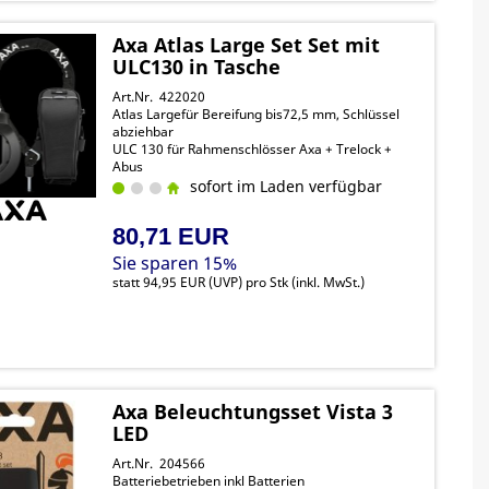
Axa Atlas Large Set Set mit
ULC130 in Tasche
Art.Nr. 422020
Atlas Largefür Bereifung bis72,5 mm, Schlüssel
abziehbar
ULC 130 für Rahmenschlösser Axa + Trelock +
Abus
Kettenglieder 5,5mm , 130mm Länge
sofort im Laden verfügbar
80,71 EUR
Sie sparen 15%
statt
94,95 EUR
(
UVP
) pro Stk (inkl. MwSt.)
Axa Beleuchtungsset Vista 3
LED
Art.Nr. 204566
Batteriebetrieben inkl Batterien