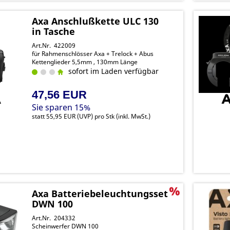
Axa Anschlußkette ULC 130
in Tasche
Art.Nr. 422009
für Rahmenschlösser Axa + Trelock + Abus
Kettenglieder 5,5mm , 130mm Länge
sofort im Laden verfügbar
47,56 EUR
Sie sparen 15%
statt
55,95 EUR
(
UVP
) pro Stk (inkl. MwSt.)
Axa Batteriebeleuchtungsset
DWN 100
Art.Nr. 204332
Scheinwerfer DWN 100