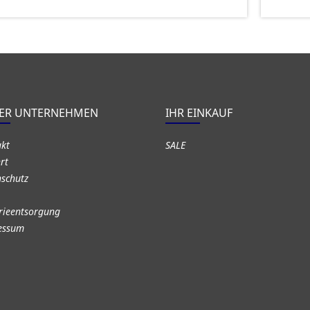
ER UNTERNEHMEN
IHR EINKAUF
akt
SALE
rt
schutz
rieentsorgung
essum