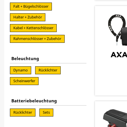
Falt + Bügelschlösser
Halter + Zubehör
Kabel + Kettenschlösser
Rahmenschlösser + Zubehör
Beleuchtung
Dynamo
Rücklichter
Scheinwerfer
Batteriebeleuchtung
Rücklichter
Sets