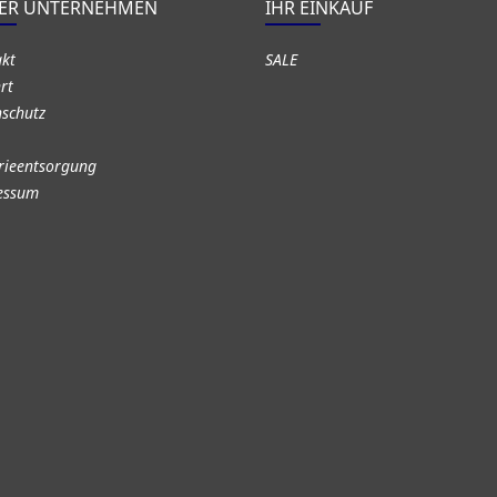
ER UNTERNEHMEN
IHR EINKAUF
akt
SALE
rt
schutz
rieentsorgung
essum