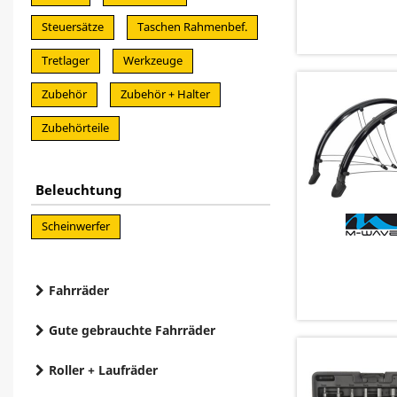
Steuersätze
Taschen Rahmenbef.
Tretlager
Werkzeuge
Zubehör
Zubehör + Halter
Zubehörteile
Beleuchtung
Scheinwerfer
Fahrräder
Gute gebrauchte Fahrräder
Roller + Laufräder