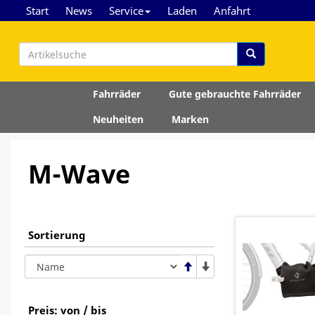
Start
News
Service
Laden
Anfahrt
Fahrräder
Gute gebrauchte Fahrräder
Neuheiten
Marken
M-Wave
Sortierung
Preis: von / bis