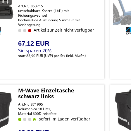
Art.Nr. 853715
umschaltbare Knarre (1/4') mit
Richtungswechsel
hochwertige Ausführung 5 mm Bit mit
Verlängerung
Bits mit 3/4/5/6/8/10 mm
Artikel zur Zeit nicht verfügbar
T20, T25, T30
67,12 EUR
Sie sparen 20%
statt
83,90 EUR
(
UVP
) pro Stk (inkl. MwSt.)
M-Wave Einzeltasche
schwarz links
Art.Nr. 871905
Volumen ca 18 Liter,
Material 600D reissfest
sofort im Laden verfügbar