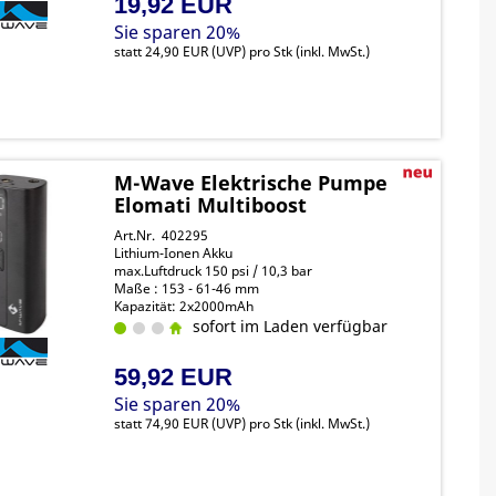
19,92 EUR
Sie sparen 20%
statt
24,90 EUR
(
UVP
) pro Stk (inkl. MwSt.)
M-Wave Elektrische Pumpe
Elomati Multiboost
Art.Nr. 402295
Lithium-Ionen Akku
max.Luftdruck 150 psi / 10,3 bar
Maße : 153 - 61-46 mm
Kapazität: 2x2000mAh
sofort im Laden verfügbar
59,92 EUR
Sie sparen 20%
statt
74,90 EUR
(
UVP
) pro Stk (inkl. MwSt.)