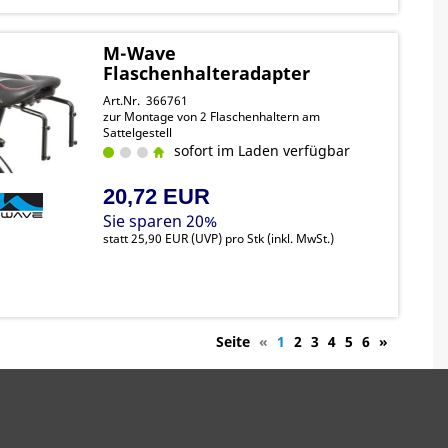
M-Wave
Flaschenhalteradapter
Art.Nr. 366761
zur Montage von 2 Flaschenhaltern am
Sattelgestell
sofort im Laden verfügbar
20,72 EUR
Sie sparen 20%
statt
25,90 EUR
(
UVP
) pro Stk (inkl. MwSt.)
Seite
«
1
2
3
4
5
6
»