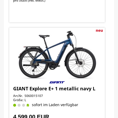
pro Stück (inkl. MwSt.)
GIANT Explore E+ 1 metallic navy L
Art.Nr. 5060015107
Größe: L
sofort im Laden verfügbar
4.599,00 EUR