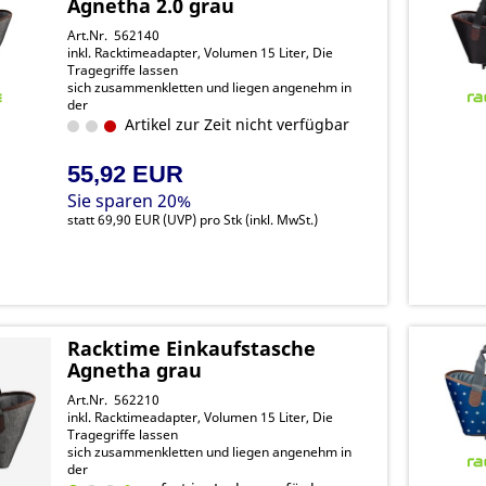
Agnetha 2.0 grau
Art.Nr. 562140
inkl. Racktimeadapter, Volumen 15 Liter, Die
Tragegriffe lassen
sich zusammenkletten und liegen angenehm in
der
Hand, dank des integrieten Regenschutz liegen
Artikel zur Zeit nicht verfügbar
Ihre Einkäufe trocken Snapit 2
55,92 EUR
Sie sparen 20%
statt
69,90 EUR
(
UVP
) pro Stk (inkl. MwSt.)
Racktime Einkaufstasche
Agnetha grau
Art.Nr. 562210
inkl. Racktimeadapter, Volumen 15 Liter, Die
Tragegriffe lassen
sich zusammenkletten und liegen angenehm in
der