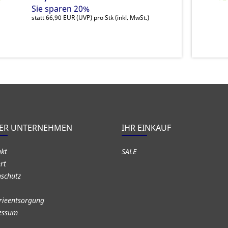
Sie sparen 20%
statt
66,90 EUR
(
UVP
) pro Stk (inkl. MwSt.)
ER UNTERNEHMEN
IHR EINKAUF
akt
SALE
rt
schutz
rieentsorgung
essum