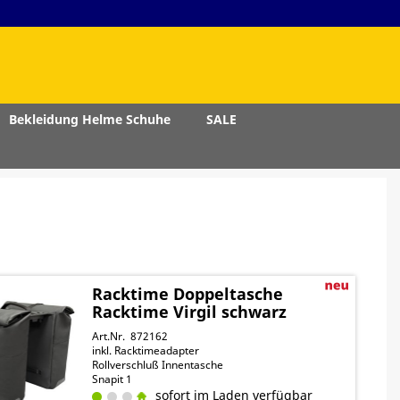
Bekleidung Helme Schuhe
SALE
Racktime Doppeltasche
Racktime Virgil schwarz
Art.Nr. 872162
inkl. Racktimeadapter
Rollverschluß Innentasche
Snapit 1
sofort im Laden verfügbar