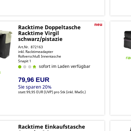
Racktime Doppeltasche
Racktime Virgil
schwarz/pistazie
Art.Nr. 872163
inkl. Racktimeadapter
Rollverschluß Innentasche
Snapit 1
sofort im Laden verfügbar
79,96 EUR
Sie sparen 20%
statt
99,95 EUR
(
UVP
) pro Stk (inkl. MwSt.)
Racktime Einkaufstasche