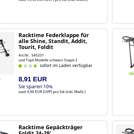
Racktime Federklappe für
alle Shine, Standit, Addit,
Tourit, Foldit
Art.Nr. 545331
und Topit Modelle schwarz Snapit 2
sofort im Laden verfügbar
8,91 EUR
Sie sparen 10%
statt
9,90 EUR
(
UVP
) pro Stk (inkl. MwSt.)
Racktime Gepäckträger
Foldit 24-29'