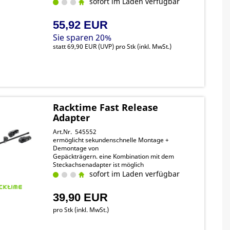
Hand, dank des integrieten Regenschutz liegen
sofort im Laden verfügbar
Ihre Einkäufe trocken Snapit 1
55,92 EUR
Sie sparen 20%
statt
69,90 EUR
(
UVP
) pro Stk (inkl. MwSt.)
Racktime Fast Release
Adapter
Art.Nr. 545552
ermöglicht sekundenschnelle Montage +
Demontage von
Gepäckträgern. eine Kombination mit dem
Steckachsenadapter ist möglich
sofort im Laden verfügbar
39,90 EUR
pro Stk (inkl. MwSt.)