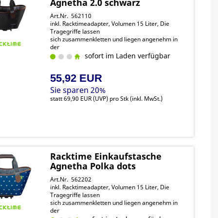
Agnetha 2.0 schwarz
Art.Nr. 562110
inkl. Racktimeadapter, Volumen 15 Liter, Die
Tragegriffe lassen
sich zusammenkletten und liegen angenehm in
der
Hand, dank des integrieten Regenschutz liegen
sofort im Laden verfügbar
Ihre Einkäufe trocken Snapit 2
55,92 EUR
Sie sparen 20%
statt
69,90 EUR
(
UVP
) pro Stk (inkl. MwSt.)
Racktime Einkaufstasche
Agnetha Polka dots
Art.Nr. 562202
inkl. Racktimeadapter, Volumen 15 Liter, Die
Tragegriffe lassen
sich zusammenkletten und liegen angenehm in
der