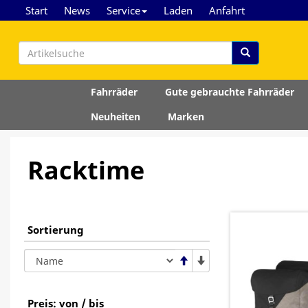
Start
News
Service
Laden
Anfahrt
Fahrräder
Gute gebrauchte Fahrräder
Neuheiten
Marken
Racktime
Sortierung
Preis: von / bis