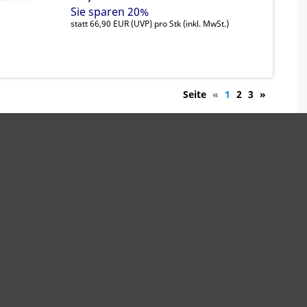
Sie sparen 20%
statt
66,90 EUR
(
UVP
) pro Stk (inkl. MwSt.)
Seite
«
1
2
3
»