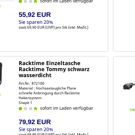
Hand, dank des integrieten Regenschutz liegen
sofort im Laden verfügbar
Ihre Einkäufe trocken Snapit 1
55,92 EUR
Sie sparen 20%
statt
69,90 EUR
(
UVP
) pro Stk (inkl. MwSt.)
Racktime Einzeltasche
Racktime Tommy schwarz
wasserdicht
Art.Nr. 872100
Material : Hochseetaugliche Plane
schnelle Anbringung durch Racktime
Hakensystem
Snapit 1
sofort im Laden verfügbar
79,92 EUR
Sie sparen 20%
statt
99,90 EUR
(
UVP
) pro Stk (inkl. MwSt.)