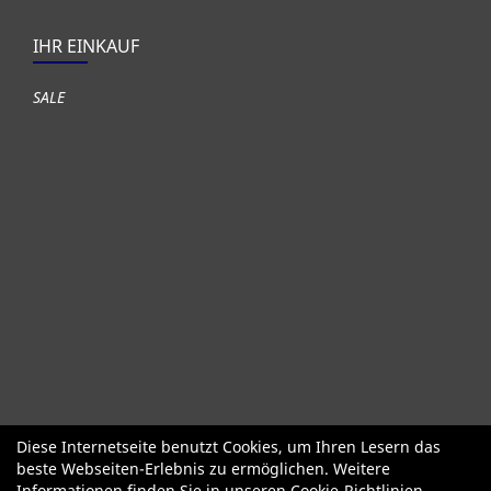
IHR EINKAUF
SALE
Diese Internetseite benutzt Cookies, um Ihren Lesern das
Fahrräder
Gute gebrauchte Fahrräder
Roller + Laufräder
beste Webseiten-Erlebnis zu ermöglichen. Weitere
Fahrradzubehör
Fahrradteile
Bekleidung Helme Schuhe
Informationen finden Sie in unseren
Cookie-Richtlinien
.