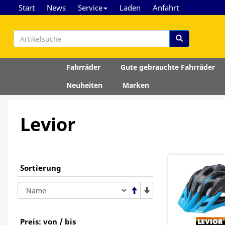
Start
News
Service
Laden
Anfahrt
Fahrräder
Gute gebrauchte Fahrräder
Neuheiten
Marken
Levior
Sortierung
Preis: von / bis