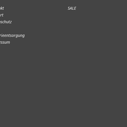
akt
SALE
rt
schutz
rieentsorgung
essum