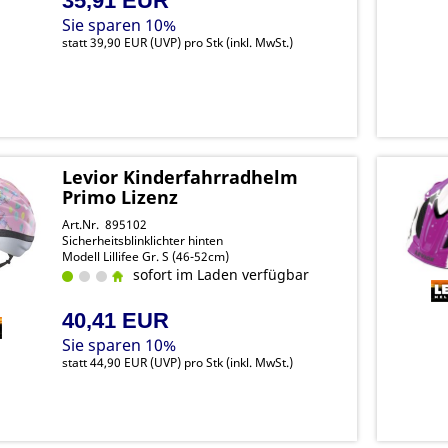
35,91 EUR
Sie sparen 10%
statt
39,90 EUR
(
UVP
) pro Stk (inkl. MwSt.)
Levior Kinderfahrradhelm
Primo Lizenz
Art.Nr. 895102
Sicherheitsblinklichter hinten
Modell Lillifee Gr. S (46-52cm)
sofort im Laden verfügbar
40,41 EUR
Sie sparen 10%
statt
44,90 EUR
(
UVP
) pro Stk (inkl. MwSt.)