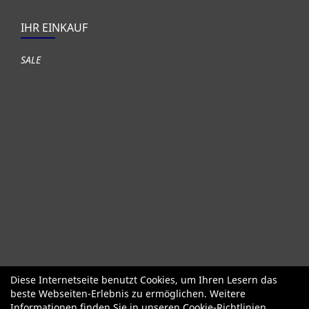
IHR EINKAUF
SALE
Diese Internetseite benutzt Cookies, um Ihren Lesern das
Fahrräder
Gute gebrauchte Fahrräder
Roller + Laufräder
beste Webseiten-Erlebnis zu ermöglichen. Weitere
Fahrradzubehör
Fahrradteile
Bekleidung Helme Schuhe
Informationen finden Sie in unseren
Cookie-Richtlinien
.