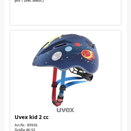
pro 1 (inkl. MwSt.)
Uvex kid 2 cc
Art.Nr. 89936
Größe 46-52