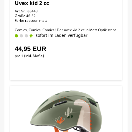
Uvex kid 2 cc
Art.Nr. 88443
Größe 46-52
Farbe raccoon matt
Comics, Comics, Comics! Der uvex kid 2 cc in Matt-Optik steht
bei den Kleinsten hoch im Kurs. Eltern können beruhigt sein:
sofort im Laden verfügbar
Der superleichte Inmould Helm schützt den Nachwuchs
zuverlässig in jeder Situation.
44,95 EUR
pro 1 (inkl. MwSt.)