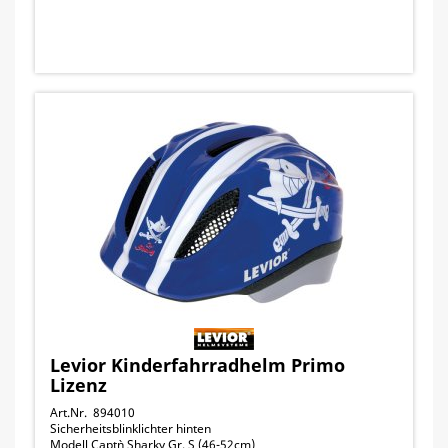
Levior Kinderfahrradhelm Primo
Lizenz
Art.Nr. 894010
Sicherheitsblinklichter hinten
Modell Capt`n Sharky Gr. S (46-52cm)