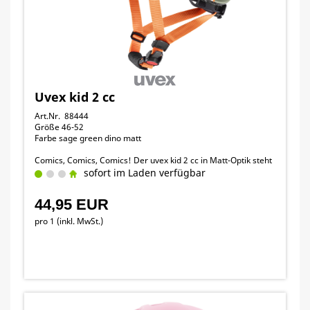
Uvex kid 2 cc
Art.Nr. 88444
Größe 46-52
Farbe sage green dino matt
Comics, Comics, Comics! Der uvex kid 2 cc in Matt-Optik steht
bei den Kleinsten hoch im Kurs. Eltern können beruhigt sein:
sofort im Laden verfügbar
Der superleichte Inmould Helm schützt den Nachwuchs
zuverlässig in jeder Situation.
44,95 EUR
pro 1 (inkl. MwSt.)