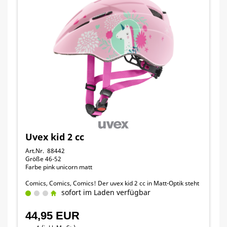
Uvex kid 2 cc
Art.Nr. 88442
Größe 46-52
Farbe pink unicorn matt
Comics, Comics, Comics! Der uvex kid 2 cc in Matt-Optik steht
bei den Kleinsten hoch im Kurs. Eltern können beruhigt sein:
sofort im Laden verfügbar
Der superleichte Inmould Helm schützt den Nachwuchs
zuverlässig in jeder Situation.
44,95 EUR