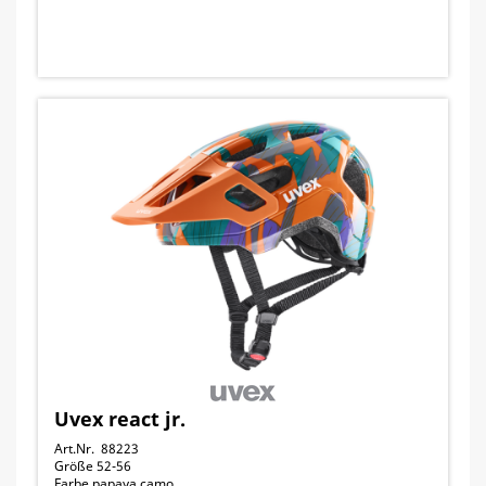
Uvex react jr.
Art.Nr. 88223
Größe 52-56
Farbe papaya camo