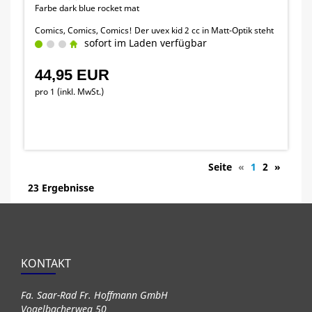
Farbe dark blue rocket mat
Comics, Comics, Comics! Der uvex kid 2 cc in Matt-Optik steht
bei den Kleinsten hoch im Kurs. Eltern können beruhigt sein:
sofort im Laden verfügbar
Der superleichte Inmould Helm schützt den Nachwuchs
zuverlässig in jeder Situation.
44,95 EUR
pro 1 (inkl. MwSt.)
Seite
«
1
2
»
23 Ergebnisse
KONTAKT
Fa. Saar-Rad Fr. Hoffmann GmbH
Vogelbacherweg 50