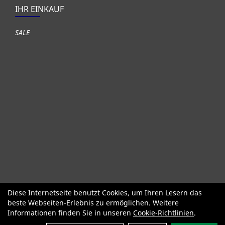
IHR EINKAUF
SALE
Diese Internetseite benutzt Cookies, um Ihren Lesern das
Fahrräder
Gute gebrauchte Fahrräder
Roller + Laufräder
beste Webseiten-Erlebnis zu ermöglichen. Weitere
Fahrradzubehör
Fahrradteile
Bekleidung Helme Schuhe
Informationen finden Sie in unseren
Cookie-Richtlinien
.
SALE
Neuheiten