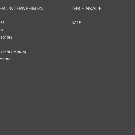
ER UNTERNEHMEN
IHR EINKAUF
akt
SALE
rt
schutz
rieentsorgung
essum