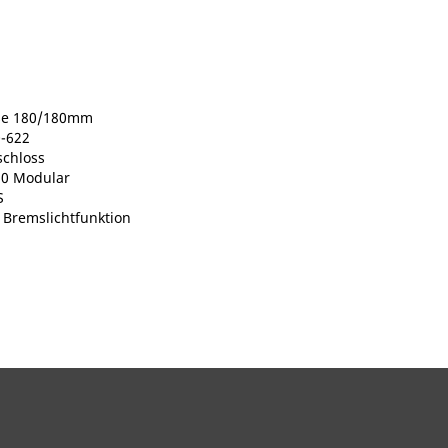
se 180/180mm
0-622
schloss
.0 Modular
S
 Bremslichtfunktion