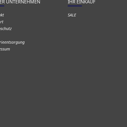
ER UNTERNEHMEN
IHR EINKAUF
akt
SALE
rt
schutz
rieentsorgung
essum