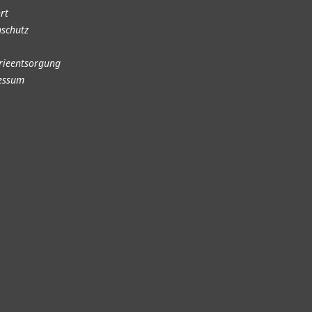
rt
schutz
rieentsorgung
essum