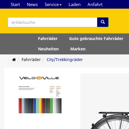
Start
News
Service
Laden
Anfahrt
Fahrräder
Gute gebrauchte Fahrräder
Neuheiten
Marken
Fahrräder
City/Trekkingräder