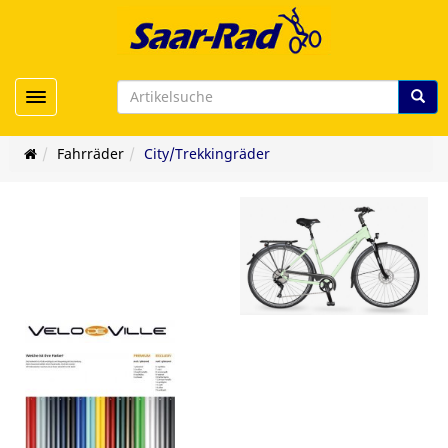
Toggle navigation
Fahrräder
City/Trekkingräder