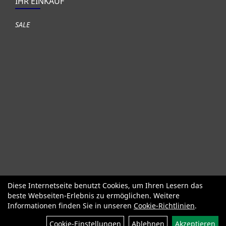
IHR EINKAUF
SALE
Diese Internetseite benutzt Cookies, um Ihren Lesern das
Fahrräder
Gute gebrauchte Fahrräder
Roller + Laufräder
beste Webseiten-Erlebnis zu ermöglichen. Weitere
Fahrradzubehör
Fahrradteile
Bekleidung Helme Schuhe
Informationen finden Sie in unseren
Cookie-Richtlinien
.
SALE
Neuheiten
Cookie-Einstellungen
Ablehnen
Akzeptieren