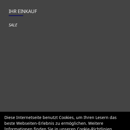
IHR EINKAUF
SALE
Diese Internetseite benutzt Cookies, um Ihren Lesern das
Fahrräder
Gute gebrauchte Fahrräder
Roller + Laufräder
beste Webseiten-Erlebnis zu ermöglichen. Weitere
Fahrradzubehör
Fahrradteile
Bekleidung Helme Schuhe
Informationen finden Sie in unseren
Cookie-Richtlinien
.