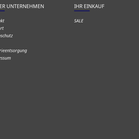
ER UNTERNEHMEN
IHR EINKAUF
akt
SALE
rt
schutz
rieentsorgung
essum