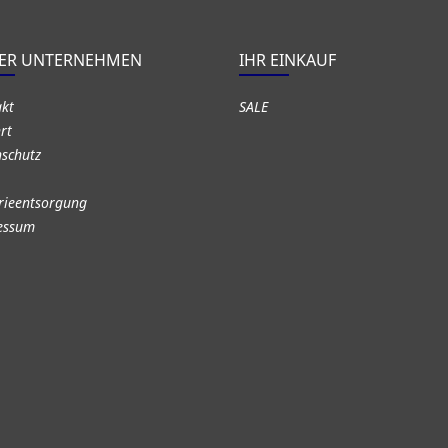
ER UNTERNEHMEN
IHR EINKAUF
akt
SALE
rt
schutz
rieentsorgung
essum