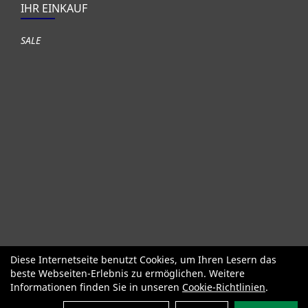
IHR EINKAUF
SALE
Diese Internetseite benutzt Cookies, um Ihren Lesern das
Fahrräder
Gute gebrauchte Fahrräder
Roller + Laufräder
beste Webseiten-Erlebnis zu ermöglichen. Weitere
Fahrradzubehör
Fahrradteile
Bekleidung Helme Schuhe
Informationen finden Sie in unseren
Cookie-Richtlinien
.
SALE
Neuheiten