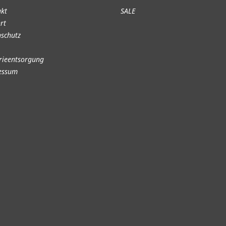
akt
SALE
rt
schutz
rieentsorgung
essum