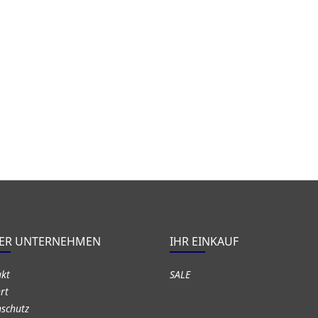
ER UNTERNEHMEN
IHR EINKAUF
akt
SALE
rt
schutz