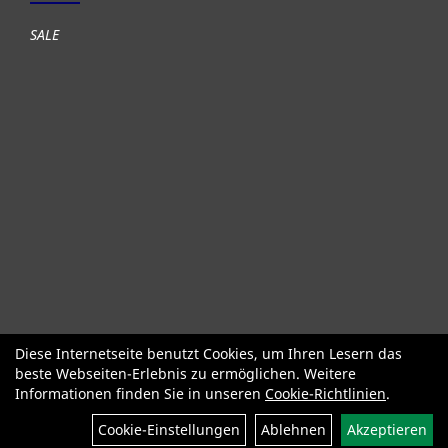
SALE
Diese Internetseite benutzt Cookies, um Ihren Lesern das
Fahrräder
Gute gebrauchte Fahrräder
Roller + Laufräder
beste Webseiten-Erlebnis zu ermöglichen. Weitere
Fahrradzubehör
Fahrradteile
Bekleidung Helme Schuhe
Informationen finden Sie in unseren
Cookie-Richtlinien
.
SALE
Neuheiten
Cookie-Einstellungen
Ablehnen
Akzeptieren