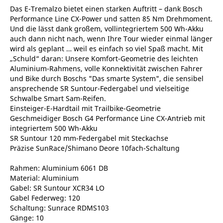
Das E-Tremalzo bietet einen starken Auftritt – dank Bosch
Performance Line CX-Power und satten 85 Nm Drehmoment.
Und die lässt dank großem, vollintegriertem 500 Wh-Akku
auch dann nicht nach, wenn Ihre Tour wieder einmal länger
wird als geplant … weil es einfach so viel Spaß macht. Mit
„Schuld“ daran: Unsere Komfort-Geometrie des leichten
Aluminium-Rahmens, volle Konnektivität zwischen Fahrer
und Bike durch Boschs "Das smarte System", die sensibel
ansprechende SR Suntour-Federgabel und vielseitige
Schwalbe Smart Sam-Reifen.
Einsteiger-E-Hardtail mit Trailbike-Geometrie
Geschmeidiger Bosch G4 Performance Line CX-Antrieb mit
integriertem 500 Wh-Akku
SR Suntour 120 mm-Federgabel mit Steckachse
Präzise SunRace/Shimano Deore 10fach-Schaltung
Rahmen: Aluminium 6061 DB
Material: Aluminium
Gabel: SR Suntour XCR34 LO
Gabel Federweg: 120
Schaltung: Sunrace RDMS103
Gänge: 10