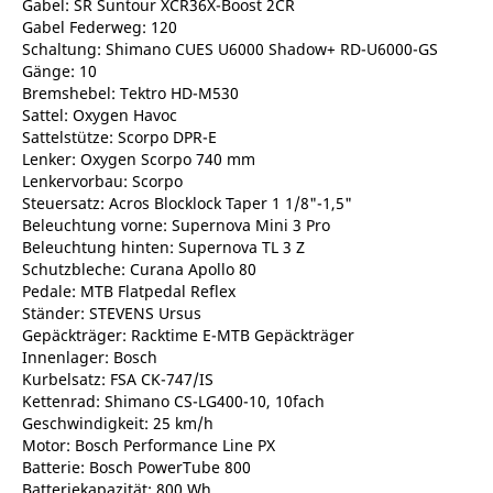
Gabel: SR Suntour XCR36X-Boost 2CR
Gabel Federweg: 120
Schaltung: Shimano CUES U6000 Shadow+ RD-U6000-GS
Gänge: 10
Bremshebel: Tektro HD-M530
Sattel: Oxygen Havoc
Sattelstütze: Scorpo DPR-E
Lenker: Oxygen Scorpo 740 mm
Lenkervorbau: Scorpo
Steuersatz: Acros Blocklock Taper 1 1/8"-1,5"
Beleuchtung vorne: Supernova Mini 3 Pro
Beleuchtung hinten: Supernova TL 3 Z
Schutzbleche: Curana Apollo 80
Pedale: MTB Flatpedal Reflex
Ständer: STEVENS Ursus
Gepäckträger: Racktime E-MTB Gepäckträger
Innenlager: Bosch
Kurbelsatz: FSA CK-747/IS
Kettenrad: Shimano CS-LG400-10, 10fach
Geschwindigkeit: 25 km/h
Motor: Bosch Performance Line PX
Batterie: Bosch PowerTube 800
Batteriekapazität: 800 Wh