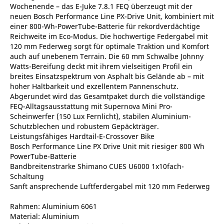
Wochenende – das E-Juke 7.8.1 FEQ überzeugt mit der
neuen Bosch Performance Line PX-Drive Unit, kombiniert mit
einer 800-Wh-PowerTube-Batterie für rekordverdächtige
Reichweite im Eco-Modus. Die hochwertige Federgabel mit
120 mm Federweg sorgt für optimale Traktion und Komfort
auch auf unebenem Terrain. Die 60 mm Schwalbe Johnny
Watts-Bereifung deckt mit ihrem vielseitigen Profil ein
breites Einsatzspektrum von Asphalt bis Gelände ab – mit
hoher Haltbarkeit und exzellentem Pannenschutz.
Abgerundet wird das Gesamtpaket durch die vollständige
FEQ-Alltagsausstattung mit Supernova Mini Pro-
Scheinwerfer (150 Lux Fernlicht), stabilen Aluminium-
Schutzblechen und robustem Gepäckträger.
Leistungsfähiges Hardtail-E-Crossover Bike
Bosch Performance Line PX Drive Unit mit riesiger 800 Wh
PowerTube-Batterie
Bandbreitenstrarke Shimano CUES U6000 1x10fach-
Schaltung
Sanft ansprechende Luftferdergabel mit 120 mm Federweg
Rahmen: Aluminium 6061
Material: Aluminium