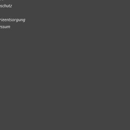
schutz
rieentsorgung
essum