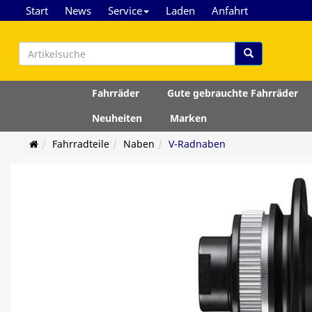
Start
News
Service
Laden
Anfahrt
Fahrräder
Gute gebrauchte Fahrräder
Neuheiten
Marken
Fahrradteile
Naben
V-Radnaben