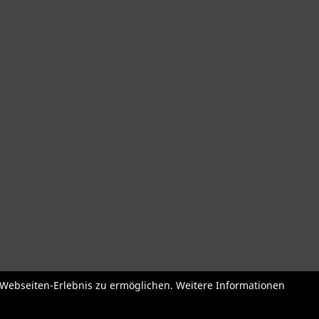
der
Roller + Laufräder
Fahrradzubehör
Fahrradteile
Bekleidu
e Webseiten-Erlebnis zu ermöglichen. Weitere Informationen