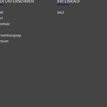
ER UNTERNEHMEN
IHR EINKAUF
akt
SALE
rt
schutz
rieentsorgung
essum