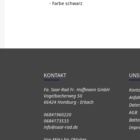
- Farbe schwarz
KONTAKT
UNS
Fa. Saar-Rad Fr. Hoffmann GmbH
Kont
Vogelbacherweg 50
Anfah
66424 Homburg - Erbach
Daten
AGB
06841960220
Batte
0684173533
info@saar-rad.de
Impr
Von März bis Oktober