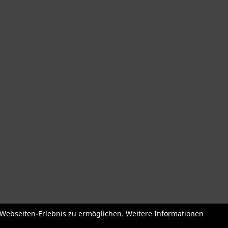
der
Roller + Laufräder
Fahrradzubehör
Fahrradteile
Bekleidu
e Webseiten-Erlebnis zu ermöglichen. Weitere Informationen