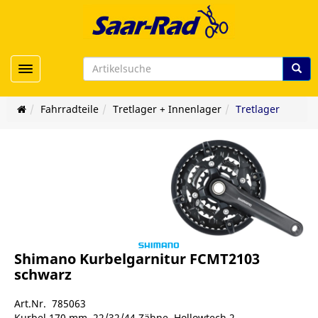
Toggle navigation
Fahrradteile
Tretlager + Innenlager
Tretlager
Shimano Kurbelgarnitur FCMT2103
schwarz
Art.Nr. 785063
Kurbel 170 mm, 22/32/44 Zähne, Hollowtech 2