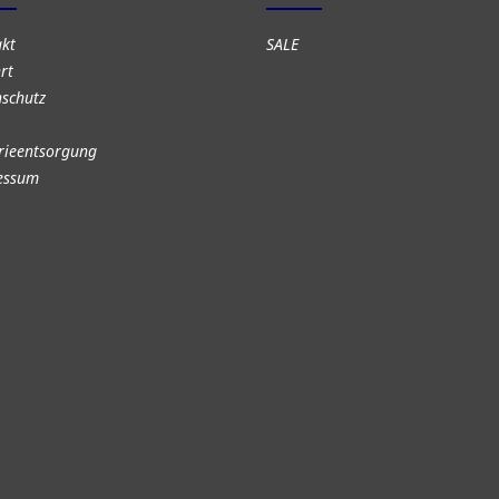
akt
SALE
rt
schutz
rieentsorgung
essum