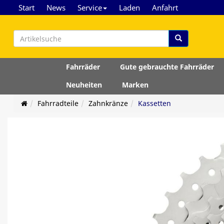
Start
News
Service
Laden
Anfahrt
Fahrräder
Gute gebrauchte Fahrräder
Neuheiten
Marken
Fahrradteile
Zahnkränze
Kassetten