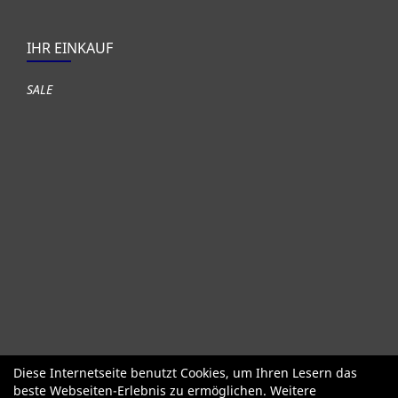
IHR EINKAUF
SALE
Diese Internetseite benutzt Cookies, um Ihren Lesern das
Fahrräder
Gute gebrauchte Fahrräder
Roller + Laufräder
beste Webseiten-Erlebnis zu ermöglichen. Weitere