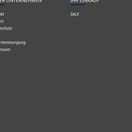
ER UNTERNEHMEN
IHR EINKAUF
akt
SALE
rt
schutz
rieentsorgung
essum