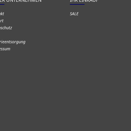
ER UNTERNEHMEN
IHR EINKAUF
akt
SALE
rt
schutz
rieentsorgung
essum