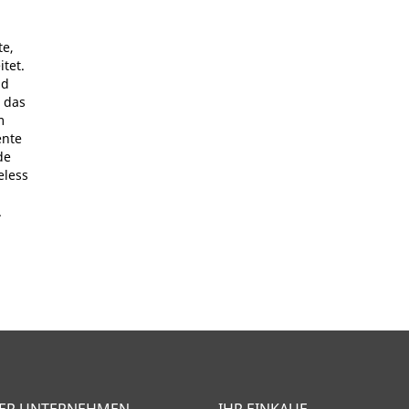
te,
tet.
nd
r das
m
ente
de
eless
.