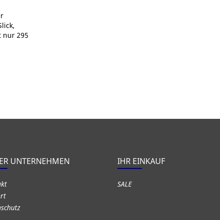
r
lick,
t nur 295
ER UNTERNEHMEN
IHR EINKAUF
akt
SALE
rt
schutz