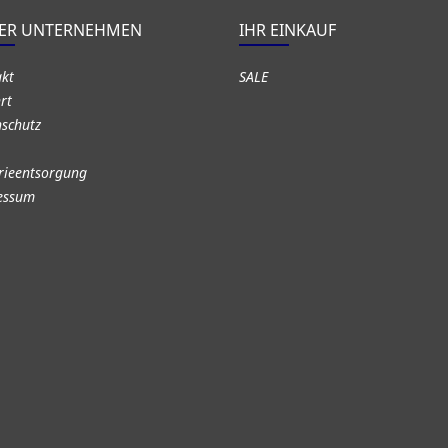
ER UNTERNEHMEN
IHR EINKAUF
akt
SALE
rt
schutz
rieentsorgung
essum