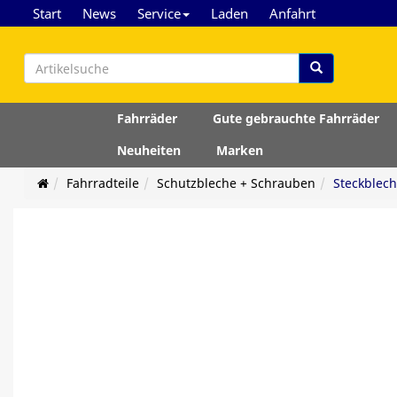
Start
News
Service
Laden
Anfahrt
Fahrräder
Gute gebrauchte Fahrräder
Neuheiten
Marken
Fahrradteile
Schutzbleche + Schrauben
Steckblec