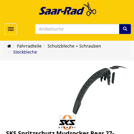
Toggle navigation
Fahrradteile
Schutzbleche + Schrauben
Steckbleche
SKS Spritzschutz Mudrocker Rear 27-