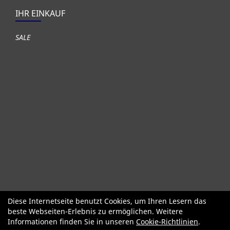
IHR EINKAUF
SALE
Diese Internetseite benutzt Cookies, um Ihren Lesern das
Fahrräder
Gute gebrauchte Fahrräder
Roller + Laufräder
beste Webseiten-Erlebnis zu ermöglichen. Weitere
Fahrradzubehör
Fahrradteile
Bekleidung Helme Schuhe
Informationen finden Sie in unseren
Cookie-Richtlinien
.
SALE
Neuheiten