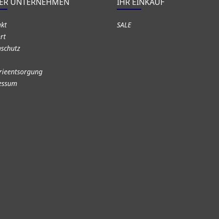
ER UNTERNEHMEN
IHR EINKAUF
akt
SALE
rt
schutz
rieentsorgung
essum