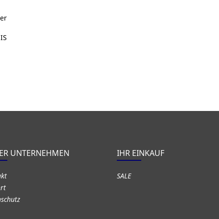
der
IS
ER UNTERNEHMEN
IHR EINKAUF
akt
SALE
rt
schutz