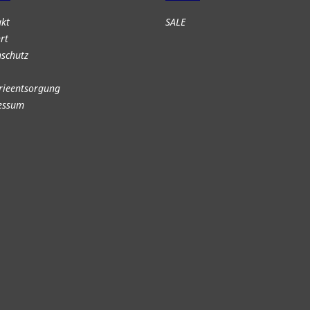
akt
SALE
rt
schutz
rieentsorgung
essum