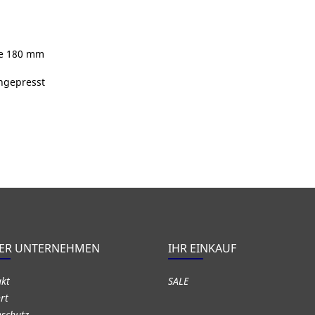
be 180 mm
ingepresst
ER UNTERNEHMEN
IHR EINKAUF
akt
SALE
rt
schutz