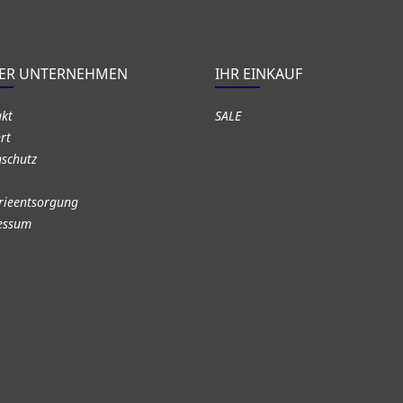
ER UNTERNEHMEN
IHR EINKAUF
akt
SALE
rt
schutz
rieentsorgung
essum