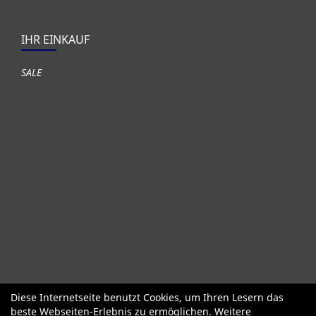
IHR EINKAUF
SALE
Diese Internetseite benutzt Cookies, um Ihren Lesern das
Fahrräder
Gute gebrauchte Fahrräder
Roller + Laufräder
beste Webseiten-Erlebnis zu ermöglichen. Weitere