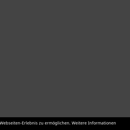
der
Roller + Laufräder
Fahrradzubehör
Fahrradteile
Bekleidu
e Webseiten-Erlebnis zu ermöglichen. Weitere Informationen