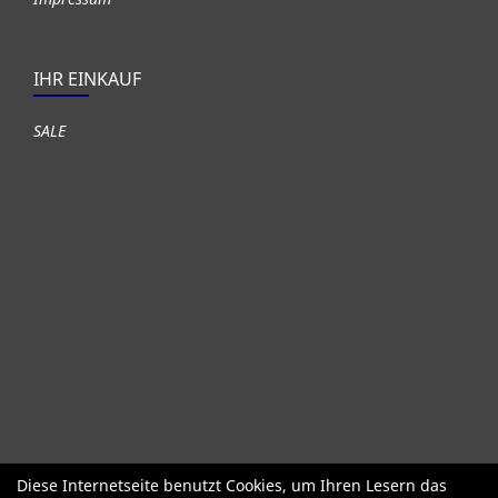
IHR EINKAUF
SALE
Diese Internetseite benutzt Cookies, um Ihren Lesern das
Fahrräder
Gute gebrauchte Fahrräder
Roller + Laufräder