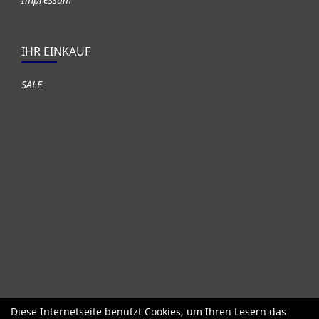
IHR EINKAUF
SALE
Diese Internetseite benutzt Cookies, um Ihren Lesern das
Fahrräder
Gute gebrauchte Fahrräder
Roller + Laufräder