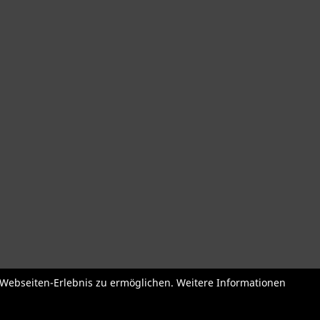
der
Roller + Laufräder
Fahrradzubehör
Fahrradteile
Bekleidu
e Webseiten-Erlebnis zu ermöglichen. Weitere Informationen