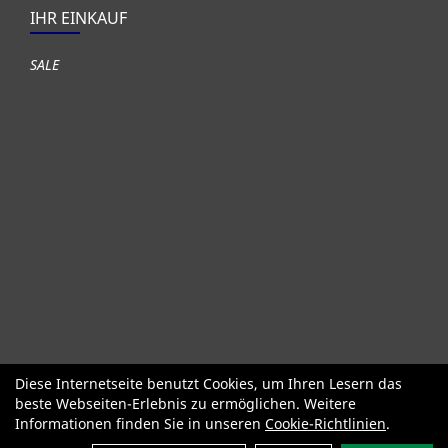
IHR EINKAUF
SALE
Diese Internetseite benutzt Cookies, um Ihren Lesern das
Fahrräder
Gute gebrauchte Fahrräder
Roller + Laufräder
beste Webseiten-Erlebnis zu ermöglichen. Weitere
Fahrradzubehör
Fahrradteile
Bekleidung Helme Schuhe
Informationen finden Sie in unseren
Cookie-Richtlinien
.
SALE
Neuheiten