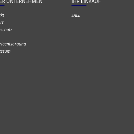
ER UNTERNEHMEN
IHR EINKAUF
akt
SALE
rt
schutz
rieentsorgung
essum